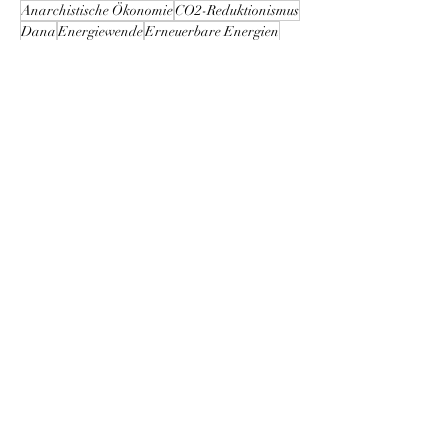
als jede Generation vor uns. Wir kommunizieren
Anarchistische Ökonomie
CO2-Reduktionismus
ständig. Und haben immer weniger echte Gespräche.
Dana
Energiewende
Erneuerbare Energien
Wir sind permanent beschäftigt.
Finanzielle Freiheit
Freie Liebe
Geld
Gemeinwohl-Ökonomie
Investments
Klimaschutz
Klimawandel
Kreiskultur
Kreisläufe
Krypto
Naturverbindung
Naturverbundenheit
Postwachstumsökonomie
Regeneration
Schenkkultur
Seele
Stammesleben
Wildniscamp
Wildnispädagogik
Ökonomie der Verbundenheit
Du hast Lust, einen
Gastbeitrag zu
schreiben oder gar
Co-AutorIn zu
werden?