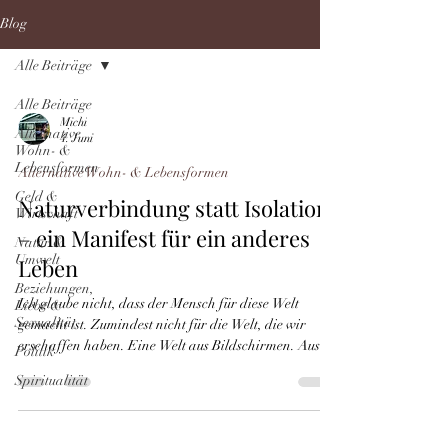
Blog
Alle Beiträge
Alle Beiträge
Michi
Alternative
4. Juni
Wohn- &
Lebensformen
Alternative Wohn- & Lebensformen
Geld &
Naturverbindung statt Isolation
Wirtschaft
– ein Manifest für ein anderes
Natur &
Umwelt
Leben
Beziehungen,
Ich glaube nicht, dass der Mensch für diese Welt
Liebe &
Sexualität
gemacht ist. Zumindest nicht für die Welt, die wir
erschaffen haben. Eine Welt aus Bildschirmen. Aus
Politik
Terminen. Aus Benachrichtigungen. Aus künstlichem
Spiritualität
Licht. Aus Single-Haushalten. Aus immer mehr
Effizienz und immer weniger Nähe. Wir leben dichter
beieinander als je zuvor. Und fühlen uns oft einsamer