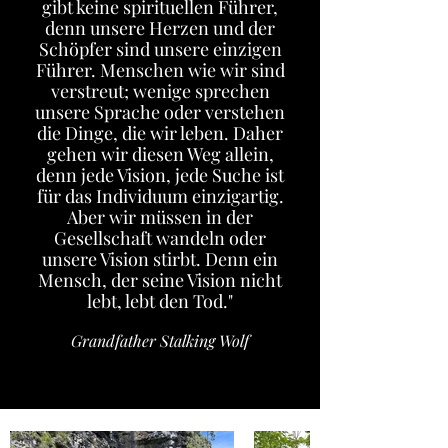
gibt keine spirituellen Führer,
denn unsere Herzen und der
Schöpfer sind unsere einzigen
Führer. Menschen wie wir sind
verstreut; wenige sprechen
unsere Sprache oder verstehen
die Dinge, die wir leben. Daher
gehen wir diesen Weg allein,
denn jede Vision, jede Suche ist
für das Individuum einzigartig.
Aber wir müssen in der
Gesellschaft wandeln oder
unsere Vision stirbt. Denn ein
Mensch, der seine Vision nicht
lebt, lebt den Tod."
Grandfather Stalking Wolf