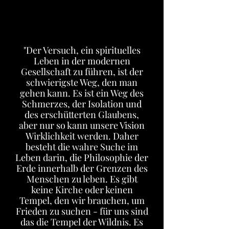
"Der Versuch, ein spirituelles
Leben in der modernen
Gesellschaft zu führen, ist der
schwierigste Weg, den man
gehen kann. Es ist ein Weg des
Schmerzes, der Isolation und
des erschütterten Glaubens,
aber nur so kann unsere Vision
Wirklichkeit werden. Daher
besteht die wahre Suche im
Leben darin, die Philosophie der
Erde innerhalb der Grenzen des
Menschen zu leben. Es gibt
keine Kirche oder keinen
Tempel, den wir brauchen, um
Frieden zu suchen - für uns sind
das die Tempel der Wildnis. Es