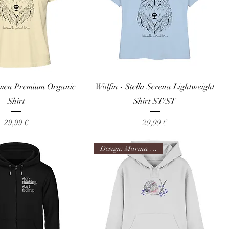
amen Premium Organic
Wölfin - Stella Serena Lightweight
Shirt
Shirt ST/ST
Preis
Preis
29,99 €
29,99 €
Design: Marina Happach