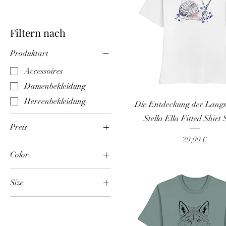
Filtern nach
Produktart
Accessoires
Damenbekleidung
Herrenbekleidung
Die Entdeckung der Langs
Stella Ella Fitted Shirt
Preis
Preis
29,99 €
Color
14 €
50 €
Aloe
Size
Anthracite
38cm-42cm
Aqua Blue
3XL
Black