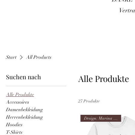
Vertra
Start
All Products
Suchen nach
Alle Produkte
Alle Produkte
27 Produkte
Accessoires
Damenbekleidung
Herrenbekleidung
Design: Marina Happach
Hoodies
T-Shirts