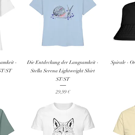
amkeit -
Die Entdeckung der Langsamkeit -
Spirale - O
 ST/ST
Stella Serena Lightweight Shirt
ST/ST
Preis
29,99 €