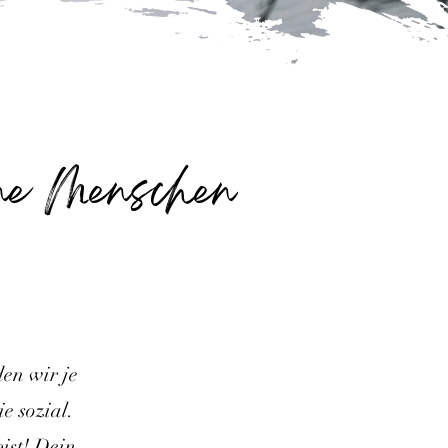
ene Menschen
den wir je
e sozial.
ist! Dein