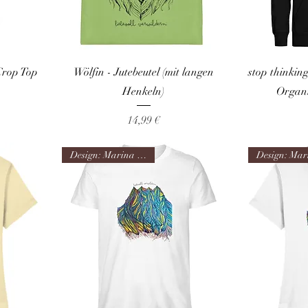
Crop Top
Wölfin - Jutebeutel (mit langen
stop thinking
Henkeln)
Organ
Preis
14,99 €
Design: Marina Happach