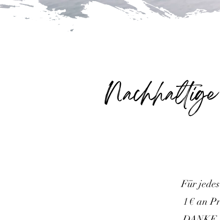
Nachhaltige
Für jedes
1 € an Pr
DANKE vo