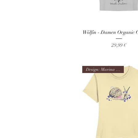
Heather Grey
India Ink Grey
Khaki
Wölfin - Damen Organic 
Lavender
Light Blue
Preis
29,99 €
Light Green
LimeGreen
Design: Marina Happach
Mid Heather Grey
Middle Orange
Natural Raw
Nispero
Off White
Red
Royal Blue
Sky Blue