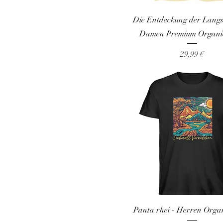
Spectra Yellow
Die Entdeckung der Langs
Stargazer
Damen Premium Organic
Vintage White
Preis
Violet
29,99 €
White
Yellow
Panta rhei - Herren Organ