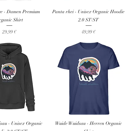
ge - Damen Premium
Panta rhei - Unisex Organic Hoodie
ganic Shirt
2.0 ST/ST
Preis
Preis
29,99 €
49,99 €
sau - Unisex Organic
Wuide Wuidsau - Herren Organic