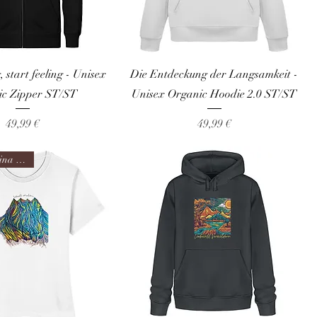
, start feeling - Unisex
Die Entdeckung der Langsamkeit -
ic Zipper ST/ST
Unisex Organic Hoodie 2.0 ST/ST
Preis
Preis
49,99 €
49,99 €
Design: Marina Happach