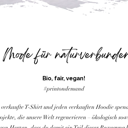
 Mode für naturverbund
Bio, fair, vegan!
#printondemand
 verkaufte T-Shirt und jeden verkauften Hoodie spen
ojekte, die unsere Welt regenerieren – ökologisch sowi
n Herzen, dass du damit ein Teil dieser Bewegung b