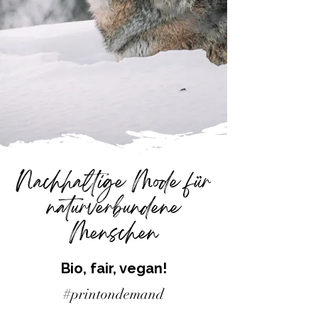
Nachhaltige Mode für
naturverbundene
Menschen
Bio, fair, vegan!
#printondemand