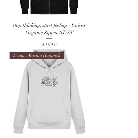
stop thinking, start feeling - Unisex
Organic Zipper ST/ST
Preis
49,99 €
Design: Marina Happach