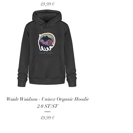
Preis
49,99 €
Wuide Wuidsau - Unisex Organic Hoodie
2.0 ST/ST
Preis
49,99 €