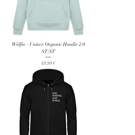
Wölfin - Unisex Organic Hoodie 2.0
ST/ST
Preis
49,99 €