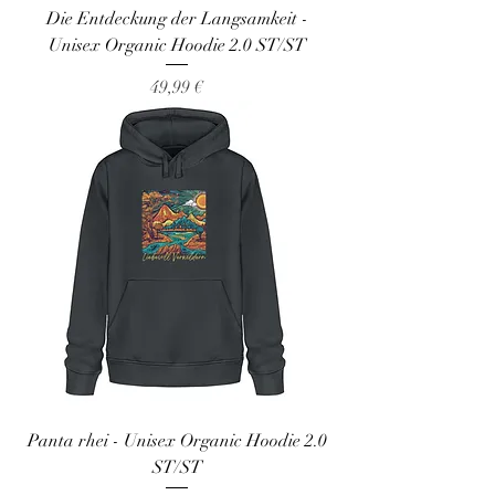
Die Entdeckung der Langsamkeit -
Unisex Organic Hoodie 2.0 ST/ST
Preis
49,99 €
Panta rhei - Unisex Organic Hoodie 2.0
ST/ST