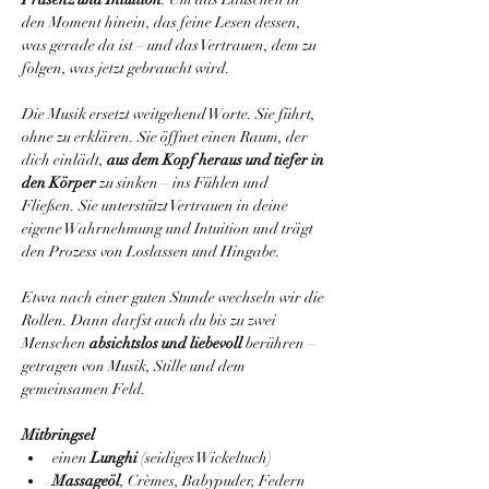
den Moment hinein, das feine Lesen dessen, 
was gerade da ist – und das Vertrauen, dem zu 
folgen, was jetzt gebraucht wird.
Die Musik ersetzt weitgehend Worte. Sie führt, 
ohne zu erklären. Sie öffnet einen Raum, der 
dich einlädt, 
aus dem Kopf heraus und tiefer in 
den Körper
 zu sinken – ins Fühlen und 
Fließen. Sie unterstützt Vertrauen in deine 
eigene Wahrnehmung und Intuition und trägt 
den Prozess von Loslassen und Hingabe.
Etwa nach einer guten Stunde wechseln wir die 
Rollen. Dann darfst auch du bis zu zwei 
Menschen 
absichtslos und liebevoll
 berühren – 
getragen von Musik, Stille und dem 
gemeinsamen Feld.
Mitbringsel
einen 
Lunghi
 (seidiges Wickeltuch)
Massageöl
, Crèmes, Babypuder, Federn 