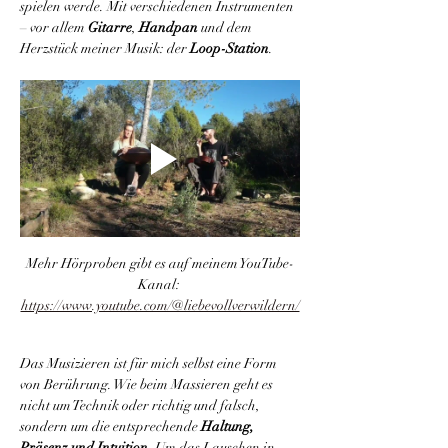
spielen werde. Mit verschiedenen Instrumenten 
– vor allem 
Gitarre
, 
Handpan
 und dem 
Herzstück meiner Musik: der 
Loop-Station
.
Mehr Hörproben gibt es auf meinem YouTube-
Kanal: 
https://www.youtube.com/@liebevollverwildern/
Das Musizieren ist für mich selbst eine Form 
von Berührung. Wie beim Massieren geht es 
nicht um Technik oder richtig und falsch, 
sondern um die entsprechende 
Haltung, 
Präsenz und Intuition
. Um das Lauschen in 