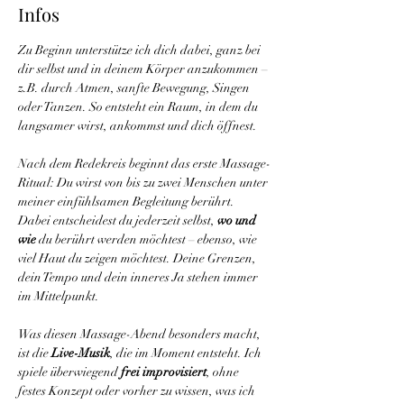
Infos
Zu Beginn unterstütze ich dich dabei, ganz bei 
dir selbst und in deinem Körper anzukommen – 
z.B. durch Atmen, sanfte Bewegung, Singen 
oder Tanzen. So entsteht ein Raum, in dem du 
langsamer wirst, ankommst und dich öffnest. 
Nach dem Redekreis beginnt das erste Massage-
Ritual: Du wirst von bis zu zwei Menschen unter 
meiner einfühlsamen Begleitung berührt. 
Dabei entscheidest du jederzeit selbst, 
wo und 
wie
 du berührt werden möchtest – ebenso, wie 
viel Haut du zeigen möchtest. Deine Grenzen, 
dein Tempo und dein inneres Ja stehen immer 
im Mittelpunkt.
Was diesen Massage-Abend besonders macht, 
ist die 
Live-Musik
, die im Moment entsteht. Ich 
spiele überwiegend 
frei improvisiert
, ohne 
festes Konzept oder vorher zu wissen, was ich 