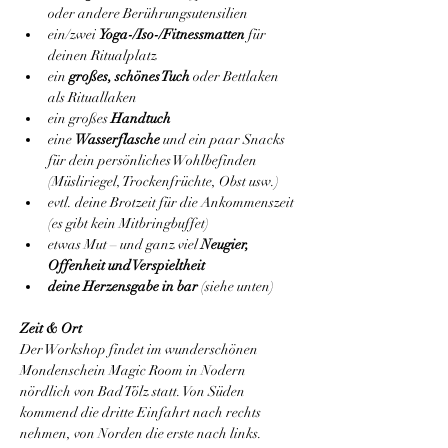
oder andere Berührungsutensilien
ein/zwei 
Yoga-/Iso-/Fitnessmatten
 für 
deinen Ritualplatz
ein 
großes, schönes Tuch
 oder Bettlaken 
als Rituallaken
ein großes 
Handtuch
eine 
Wasserflasche
 und ein paar Snacks 
für dein persönliches Wohlbefinden 
(Müsliriegel, Trockenfrüchte, Obst usw.)
evtl. deine Brotzeit für die Ankommenszeit 
(es gibt kein Mitbringbuffet)
etwas Mut – und ganz viel 
Neugier, 
Offenheit und Verspieltheit
deine Herzensgabe in bar
 (siehe unten)
Zeit & Ort
Der Workshop findet im wunderschönen 
Mondenschein Magic Room in Nodern 
nördlich von Bad Tölz statt. Von Süden 
kommend die dritte Einfahrt nach rechts 
nehmen, von Norden die erste nach links. 