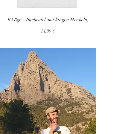
BÄRge - Jutebeutel (mit langen Henkeln)
Preis
14,99 €