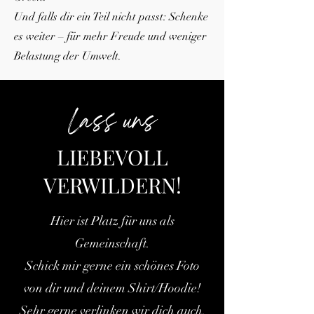
Und falls dir ein Teil nicht passt: Schenke
es weiter – für mehr Freude und weniger
Belastung der Umwelt.
Lass uns
LIEBEVOLL
VERWILDERN!
Hier ist Platz für uns als
Gemeinschaft.
Schick mir gerne ein schönes Foto
von dir und deinem Shirt/Hoodie!
Sehr gerne verlinken wir dich auch.