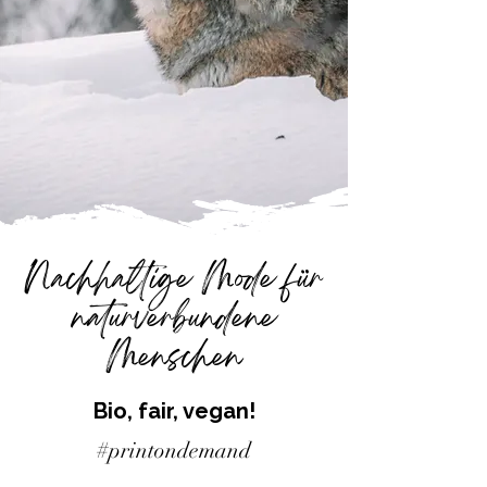
Nachhaltige Mode für
naturverbundene
Menschen
Bio, fair, vegan!
#printondemand