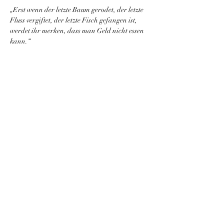
„Erst wenn der letzte Baum gerodet, der letzte 
Fluss vergiftet, der letzte Fisch gefangen ist, 
werdet ihr merken, dass man Geld nicht essen 
kann.“
In letzter Zeit habe ich mir des Öfteren 
gedacht, dass ich noch (viel) mehr machen 
kann. Machen muss. FÜR UNSERE MUTTER 
ERDE. So möchte ich nächstes Jahr wieder 
tatkräftig Bäume pflanzen. Vor bald zehn 
Jahren war ich schon einmal beim 
Bergwaldprojekt als Teilnehmender dabei und 
so kann ich dieses Projekt aus eigener 
Erfahrung und von ❤❤❤ empfehlen. Solltest 
du nächstes Jahr deine freie Zeit mit einer 
sinnvollen Tätigkeit, zusammen mit lieben 
Gleichgesinnten und umgeben von 
wunderschöner Natur verbringen wollen, sei 
schnell! Die Anmeldung hat bereits begonnen, 
die freien Plätze sind erfahrungsgemäß bald 
vergeben. 