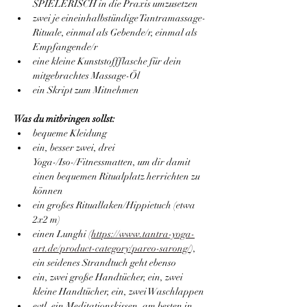
SPIELERISCH in die Praxis umzusetzen
zwei je eineinhalbstündige Tantramassage-
Rituale, einmal als Gebende/r, einmal als 
Empfangende/r
eine kleine Kunststoffflasche für dein 
mitgebrachtes Massage-Öl
ein Skript zum Mitnehmen
Was du mitbringen sollst:
bequeme Kleidung
ein, besser zwei, drei 
Yoga-/Iso-/Fitnessmatten, um dir damit 
einen bequemen Ritualplatz herrichten zu 
können
ein großes Rituallaken/Hippietuch (etwa 
2x2 m)
einen Lunghi (
https://www.tantra-yoga-
art.de/product-category/pareo-sarong/
), 
ein seidenes Strandtuch geht ebenso
ein, zwei große Handtücher, ein, zwei 
kleine Handtücher, ein, zwei Waschlappen
evtl. ein Meditationskissen, am besten in 