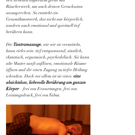
Wir arbeiten außerdem gerne mit 
Räucherwerk, um auch deinen Geruchssinn 
anzusprechen. So entsteht ein 
Gesamtkunstwerk, das nicht nur körperlich, 
sondern auch emotional und spirituell tief 
berühren kann.
Die 
Tantramassage
, wie wir sie vermitteln, 
kann vieles sein: tief entspannend, sinnlich, 
ekstatisch, orgasmisch, psychedelisch. Sie kann 
alte Muster sanft auflösen, emotionale Räume 
öffnen und dir einen Zugang zu tiefer Heilung 
schenken. Doch vor allem ist sie eines: 
eine 
absichtslose, liebevolle Berührung am ganzen 
Körper
 – frei von Erwartungen, frei von 
Leistungsdruck, frei von Tabus.