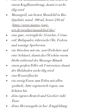
einem Kopfkissenbezug, damit es nicht 
ölig wird
Massageöl, am besten Mandelöl in Bio-
Qualität, mind. 100 ml, besser 250 ml 
(
https://www.tantra-yoga-
art.de/product/mandeloel-bio/
)
eine gute, verträgliche (Gesichts-)Crème
evtl. Babypuder, ätherische Öle, Federn 
und sonstige Spielereien
ein Stövchen mit ein, zwei Teelichter und 
eine Schüssel, damit das Öl schön warm 
bleibt während des Massage-Rituals
einen großen Teller als Untersetzer, damit 
der Holzboden nicht ölig wird
eine Wasserflasche
ein wenig Essen zum Teilen mit allen 
(potluck), bitte vegetarisch/vegan, am 
liebsten bio
dein eigenes Besteck und Geschirr inkl. 
Tasse
deine Herzensgabe in bar (Empfehlung 