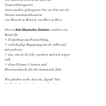
Naturerlebnisgarten –
einen runden, geborgenen Ort, an dem wir als 
Stamm zusammenkommen:
von Mensch zu Mensch, von Herz zu Herz.
Dies ist 
kein klassisches Seminar
, sondern ein 
Raum für
✨ Entfaltung und Entwicklung,
✨ wahrhaftige Begegnung mit dir selbst und 
mit anderen,
✨ das, was in dir lebt, wachsen und sich zeigen 
will,
✨ deine Träume, Visionen und 
Herzenswünsche für das kommende Jahr.
Wir glauben nicht, dass du „kaputt“ bist.
Vielleicht bist du müde, verstrickt oder 
abgelenkt –
doch du trägst alles in dir, was du brauchst.
Diesen 
inneren Schatz
 wollen wir gemeinsam 
wieder freilegen.