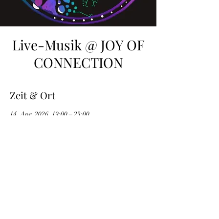
Live-Musik @ JOY OF
CONNECTION
Zeit & Ort
14. Apr. 2026, 19:00 – 23:00
Lachdach Pling, Steinerstraße 5-9, 81369
München, Deutschland
Infos
Eine Mischung aus Ecstatic Dance und 
Contact Impro Jam mit Live-Musik von mir. 
Eigentlich ein bereits sehr vertrauter, 
geschlossener Kreis, der sich an diesem Abend 