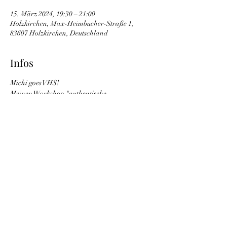
15. März 2024, 19:30 – 21:00
Holzkirchen, Max-Heimbucher-Straße 1,
83607 Holzkirchen, Deutschland
Infos
Michi goes VHS!  
Meinen Workshop "authentische 
BEGEGNUNG, intuitive BEWEGUNG, 
achtsame BERÜHRUNG" gibt es ab 8. März 
als Kurs an der Volkshochschule in 
Holzkirchen, der auf eine sanfte Art auch 
Menschen außerhalb der "bubble" abholen 
soll. (Menschen innerhalb der "bubble" sind 
natürlich ebenso herzlich willkommen!) 
Geplant sind aktive Meditationen, freies 
Tanzen und Contact Improvisation, 
Körperarbeit, tantrische Übungen, das 
Entdecken der eigenen Stimme, bewusstes 
Atmen usw.  