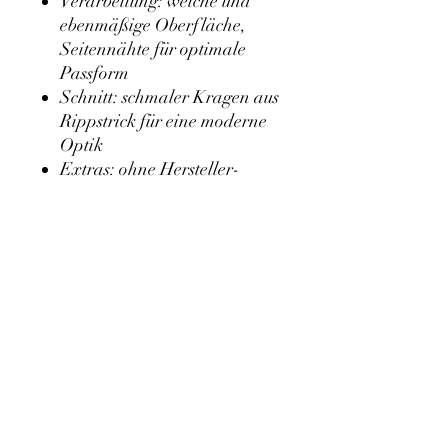
Verarbeitung: weiche und
ebenmäßige Oberfläche,
Seitennähte für optimale
Passform
Schnitt: schmaler Kragen aus
Rippstrick für eine moderne
Optik
Extras: ohne Hersteller-
Label im Nacken
Größen: XS, S, M, L, XL,
XXL, 3XL, 4XL, 5XL
Größenangaben
Größe
Breite (cm)
Höhe (cm)
XS
47,5
65
S
49,5
69