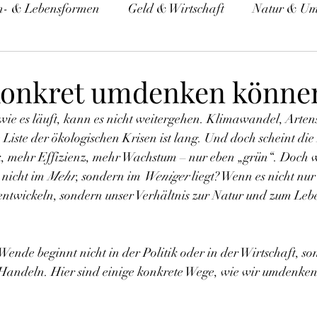
n- & Lebensformen
Geld & Wirtschaft
Natur & Um
tät
Politik
Spiritualität
konkret umdenken könne
 wie es läuft, kann es nicht weitergehen. Klimawandel, Arten
Liste der ökologischen Krisen ist lang. Und doch scheint die
k, mehr Effizienz, mehr Wachstum – nur eben „grün“. Doch 
 nicht im 
Mehr
, sondern im 
Weniger
 liegt? Wenn es nicht nu
entwickeln, sondern unser Verhältnis zur Natur und zum Le
 Wende beginnt nicht in der Politik oder in der Wirtschaft, so
andeln. Hier sind einige konkrete Wege, wie wir umdenken