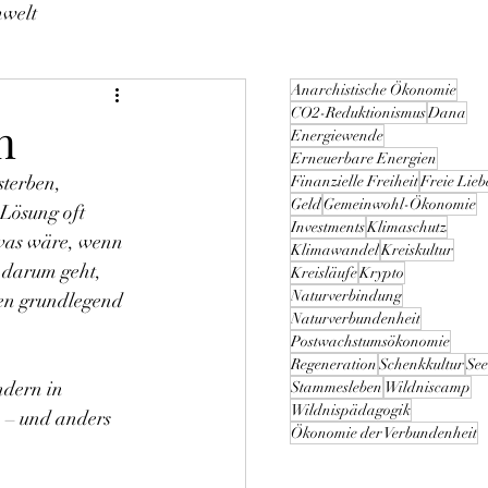
welt
Anarchistische Ökonomie
CO2-Reduktionismus
Dana
n
Energiewende
Erneuerbare Energien
sterben, 
Finanzielle Freiheit
Freie Lieb
Geld
Gemeinwohl-Ökonomie
 Lösung oft 
Investments
Klimaschutz
was wäre, wenn 
Klimawandel
Kreiskultur
r darum geht, 
Kreisläufe
Krypto
Naturverbindung
ben grundlegend 
Naturverbundenheit
Postwachstumsökonomie
Regeneration
Schenkkultur
See
ndern in 
Stammesleben
Wildniscamp
Wildnispädagogik
 – und anders 
Ökonomie der Verbundenheit