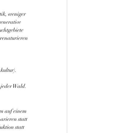
tik, weniger 
enerative 
chtgebiete 
renaturieren 
kultur).
.
 jeder Wald.
m auf einem 
arieren statt 
ktion statt 