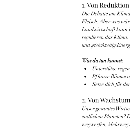
1. Von Reduktion
Die Debatte um Klimas
Fleisch. Aber was wäre
Landwirtschaft kann 
regulieren das Klima.
und 
gleichzeitig
 Energ
Was du tun kannst:
Unterstütze regen
Pflanze Bäume ode
Setze dich für de
2. Von Wachstum
Unser gesamtes Wirtsc
endlichen Planeten? Da
wegwerfen, Mehrweg sta