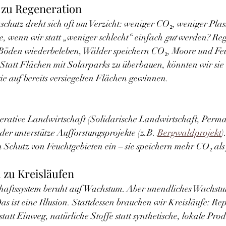
 zu Regeneration
chutz dreht sich oft um Verzicht: weniger CO₂, weniger Plas
, wenn wir statt „weniger schlecht“ einfach 
gut
 werden? Reg
Böden wiederbeleben, Wälder speichern CO₂, Moore und Feu
 Statt Flächen mit Solarparks zu überbauen, könnten wir sie 
ie auf bereits versiegelten Flächen gewinnen.
erative Landwirtschaft (Solidarische Landwirtschaft, Perma
r unterstütze Aufforstungsprojekte (z.B. 
Bergwaldprojekt
)
n Schutz von Feuchtgebieten ein – sie speichern mehr CO₂ als
 zu Kreisläufen
haftssystem beruht auf Wachstum. Aber unendliches Wachstu
s ist eine Illusion. Stattdessen brauchen wir Kreisläufe: Rep
tt Einweg, natürliche Stoffe statt synthetische, lokale Produ