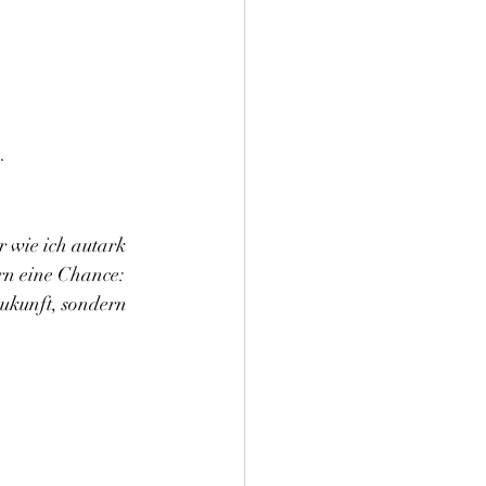
.
r wie ich autark 
rn eine Chance: 
ukunft, sondern 