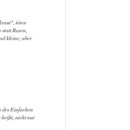
raut“, töten 
 statt Rasen, 
nd kleine, aber 
m des Einfachen 
heißt, nicht nur 