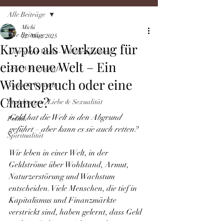
Alle Beiträge
Michi
Alle Beiträge
22. März 2025
Krypto als Werkzeug für
Alternative Wohn- & Lebensformen
eine neue Welt – Ein
Geld & Wirtschaft
Widerspruch oder eine
Natur & Umwelt
Chance?
Beziehungen, Liebe & Sexualität
Geld hat die Welt in den Abgrund 
Politik
geführt – aber kann es sie auch retten?
Spiritualität
Wir leben in einer Welt, in der 
Geldströme über Wohlstand, Armut, 
Naturzerstörung und Wachstum 
entscheiden. Viele Menschen, die tief in 
Kapitalismus und Finanzmärkte 
verstrickt sind, haben gelernt, dass Geld 